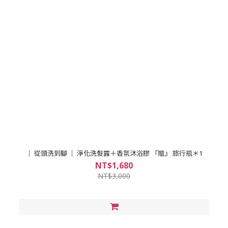
｜ 從頭洗到腳 ｜ 淨化洗髮露＋香氛沐浴膠 『贈』 旅行瓶＊1
NT$1,680
NT$3,000