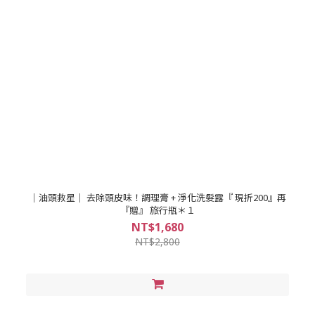
｜油頭救星｜ 去除頭皮味！調理膏 + 淨化洗髮露『 現折200』再
『贈』 旅行瓶＊１
NT$1,680
NT$2,800