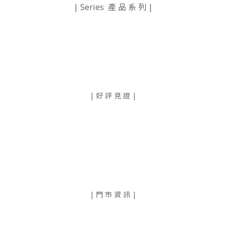
| Series 產 品 系 列 |
| 好 評 見 證 |
| 門 市 資 訊 |