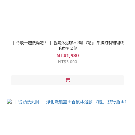
｜ 今晚一起洗澡吧！ ｜ 香氛沐浴膠＊2罐 『贈』 品牌訂製珊瑚絨
毛巾＊２條
NT$1,980
NT$3,000