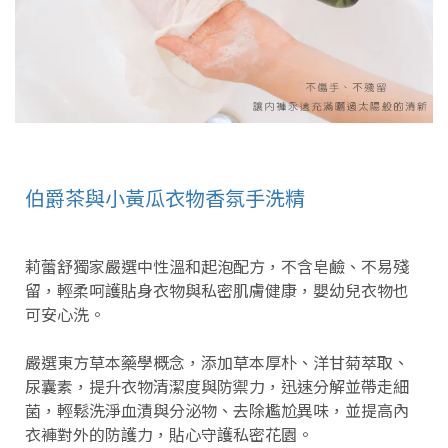
伯爵茶與小黃瓜衣物香氛手洗精
莉蕾舒獨家嚴選中性溫和起泡配方，不含皂鹼、不易殘
留，輕柔呵護貼身衣物與私密肌膚健康，嬰幼兒衣物也
可安心洗。
嚴選東方草本藥學概念，添加草本厚朴、洋甘菊萃取、
尿囊素，提升衣物清潔度與防禦力，迅速分解並帶走細
菌，輕鬆洗淨血漬與分泌物、去除尷尬異味，並提高內
衣褲對外的防護力，貼心守護私密花園。