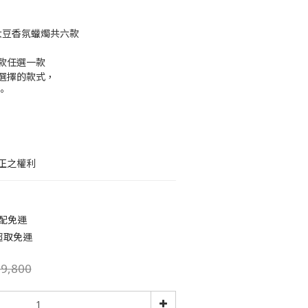
系列大豆香氛蠟燭共六款
款任選一款
選擇的款式，
。
正之權利
宅配免運
超取免運
9,800