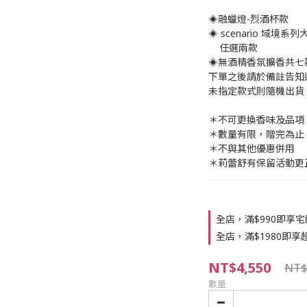
◈融蠟燈-烈酒杯款
◈ scenario 域境
    任選兩款
◈無酒精香氛擴香共七
下單之後請於備註告知
未指定款式則隨機出貨
＊不可更換香味及品項
＊數量有限，贈完為止
＊不與其他優惠併用
＊莉蕾舒有保留活動更
全店，滿$990即享
全店，滿$1980即享
NT$4,550
NT$
數量