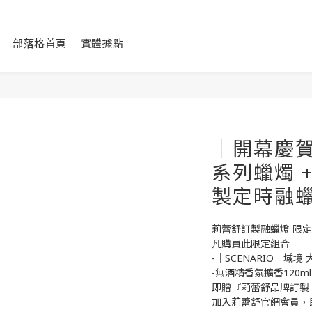
部落格首頁
實體據點
｜開幕慶賀禮
系列蠟燭 
製定時融
莉蕾舒訂製融蠟燈 限
凡購買此限定組合
-｜SCENARIO｜域境
-無酒精香氛擴香120ml
即贈『莉蕾舒品牌訂製
加入莉蕾舒官網會員，