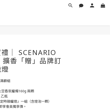
立即購買
｜ SCENARIO
+ 擴香「贈」品牌訂
蠟燈
定滿額組
 大豆香氛蠟燭160g 兩顆
 乙瓶
 定時融蠟燈』一組（含燈泡一顆）
即享會員獨享價。